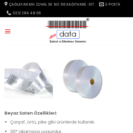
İçeriğe
ÇAĞLAYAN MH. ZUHAL SK. NO: 56 KAĞITHANE -İST.
E-POSTA
atla
0212 284 48 06
Beyaz Saten Özellikleri:
Çarşaf, örtü, pike gibi ürünlerde kullanılır.
30° yıkamaya uygundur.