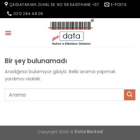
İçeriğe
ÇAĞLAYAN MH. ZUHAL SK. NO: 56 KAĞITHANE -İST.
E-POSTA
atla
0212 284 48 06
Bir şey bulunamadı
Aradığınızı bulamıyor gibiyiz. Belki arama yapmak
yardımcı olabilir.
Copyright 2026 ©
Data Barkod