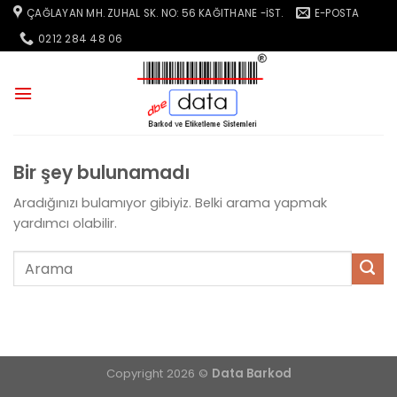
İçeriğe
ÇAĞLAYAN MH. ZUHAL SK. NO: 56 KAĞITHANE -İST.
E-POSTA
atla
0212 284 48 06
Bir şey bulunamadı
Aradığınızı bulamıyor gibiyiz. Belki arama yapmak
yardımcı olabilir.
Copyright 2026 ©
Data Barkod