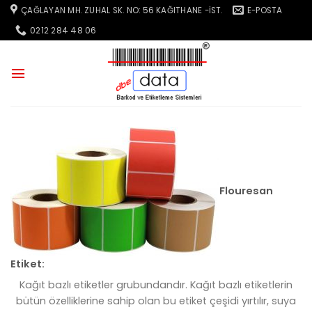
İçeriğe
ÇAĞLAYAN MH. ZUHAL SK. NO: 56 KAĞITHANE -İST.
E-POSTA
atla
0212 284 48 06
Flouresan
Etiket:
Kağıt bazlı etiketler grubundandır. Kağıt bazlı etiketlerin
bütün özelliklerine sahip olan bu etiket çeşidi yırtılır, suya